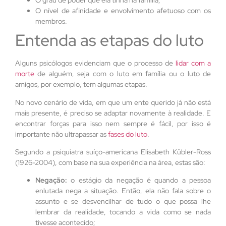
O grau de poder que ela tinha na família;
O nível de afinidade e envolvimento afetuoso com os
membros.
Entenda as etapas do luto
Alguns psicólogos evidenciam que o processo de
lidar com a
morte
de alguém, seja com o luto em família ou o luto de
amigos, por exemplo, tem algumas etapas.
No novo cenário de vida, em que um ente querido já não está
mais presente, é preciso se adaptar novamente à realidade. E
encontrar forças para isso nem sempre é fácil, por isso é
importante não ultrapassar as
fases do luto
.
Segundo a psiquiatra suíço-americana Elisabeth Kübler-Ross
(1926-2004), com base na sua experiência na área, estas são:
Negação:
o estágio da negação é quando a pessoa
enlutada nega a situação. Então, ela não fala sobre o
assunto e se desvencilhar de tudo o que possa lhe
lembrar da realidade, tocando a vida como se nada
tivesse acontecido;