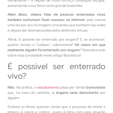
literalmente – e depois de muito esforço conseguiu escapar,
aumentando a sua fama como grande ilusionista.
Além disso, vídeos fake de pessoas enterradas vivas
também costumam fazer sucesso na internet:
pelo menos
uma vez por ano há imagens chocantes que bombam nas redes
e depois são desmascaradas pelos detetives virtuais.
Afinal, é possível ser enterrado por engano? E se acontecer,
quanto tempo o “cadáver” sobreviveria?
Há casos em que
realmente alguém foi enterrado por engano
? Descubra tudo
sobre essa curiosidade neste artigo! Boa leitura!
É possível ser enterrado
vivo?
Não.
Na prática, o
sepultamento
passa por tantas
burocracias
que, no meio do caminho,
o engano seria descoberto
por
alguém.
Embora os filmes queiram contar que o processo de morte e
enterro é rápido e prático, quem já lidou com essa situação