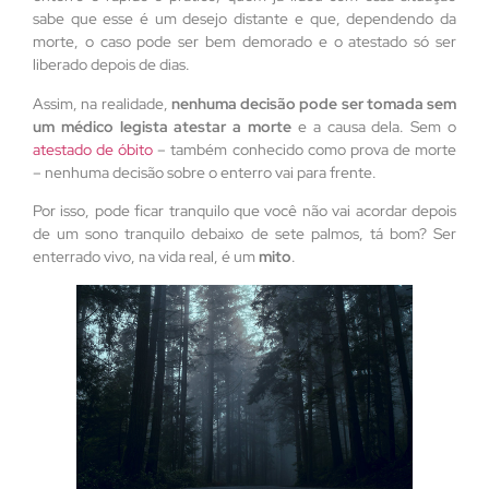
sabe que esse é um desejo distante e que, dependendo da
morte, o caso pode ser bem demorado e o atestado só ser
liberado depois de dias.
Assim, na realidade,
nenhuma decisão pode ser tomada sem
um médico legista atestar a morte
e a causa dela. Sem o
atestado de óbito
– também conhecido como prova de morte
– nenhuma decisão sobre o enterro vai para frente.
Por isso, pode ficar tranquilo que você não vai acordar depois
de um sono tranquilo debaixo de sete palmos, tá bom? Ser
enterrado vivo, na vida real, é um
mito
.