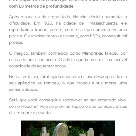
com 1,8 metros de profundidade
.
Após o sucesso da empreitada, Houdini decidiu aumentar a
dificuldade. Em 1926, na cidade de Massachusetts, ele
reproduziu o truque, porém, com o caixão submerso em uma
piscina. O escapista tentou escapar e, após 1:30h, conseguiu tal
proeza.
O mágico, também conhecido como
Mandrake,
faleceu por
causa de um espetáculo. O artista queria mostrar sua incrível
capacidade de aguentar socos.
Nessa tentativa, foi atingido enquanto estava despreparado e o
seu apêndice se rompeu, o que causou a sua morte uma
semana depois.
Será que você conseguiria sobreviver ao ser enterrado vivo,
como Houdini? Veja no próximo tópico o que os especialistas
dizem sobre o assunto.