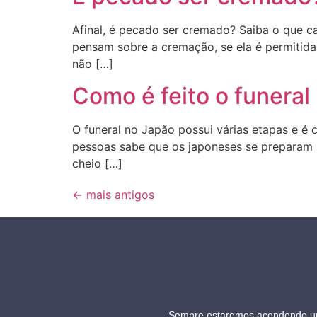
Afinal, é pecado ser cremado? Saiba o que ca
pensam sobre a cremação, se ela é permitida
não […]
Como é feito o funeral
O funeral no Japão possui várias etapas e é 
pessoas sabe que os japoneses se preparam p
cheio […]
←
mais antigos
Sempre estaremos acendendo uma