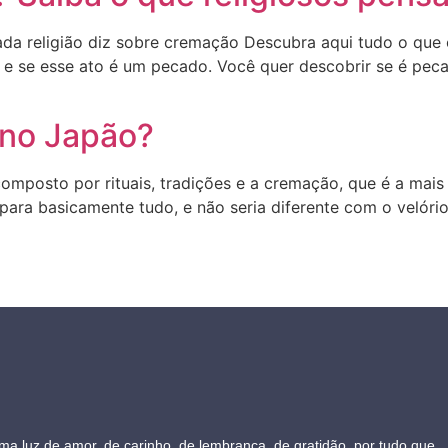
da religião diz sobre cremação Descubra aqui tudo o que o
 e se esse ato é um pecado. Você quer descobrir se é peca
 no Japão?
composto por rituais, tradições e a cremação, que é a mais 
ara basicamente tudo, e não seria diferente com o velório
 luz de amor, de carinho, de lembrança, de gratidão, por tudo que