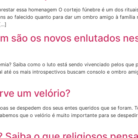
estar essa homenagem O cortejo fúnebre é um dos rituais d
s ao falecido quanto para dar um ombro amigo à família ne
[…]
em são os novos enlutados n
mia? Saiba como o luto está sendo vivenciado pelos que 
al até os mais introspectivos buscam consolo e ombro am
rve um velório?
oas se despedem dos seus entes queridos que se foram. To
Sabemos que o velório é muito importante para se despedir
 Saiba o que religiosos pens